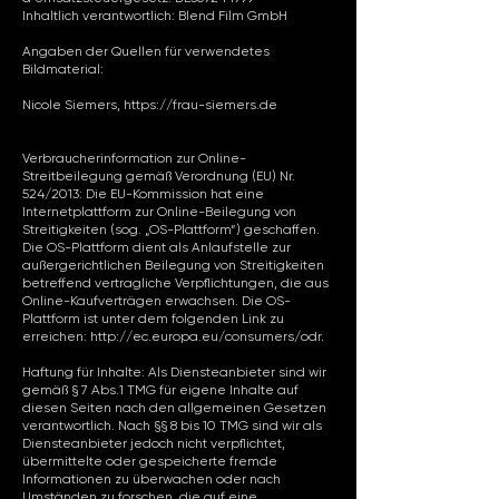
Inhaltlich verantwortlich: Blend Film GmbH
Angaben der Quellen für verwendetes
Bildmaterial:
Nicole Siemers,
https://frau-siemers.de
Verbraucherinformation zur Online-
Streitbeilegung gemäß Verordnung (EU) Nr.
524/2013: Die EU-Kommission hat eine
Internetplattform zur Online-Beilegung von
Streitigkeiten (sog. „OS-Plattform“) geschaffen.
Die OS-Plattform dient als Anlaufstelle zur
außergerichtlichen Beilegung von Streitigkeiten
betreffend vertragliche Verpflichtungen, die aus
Online-Kaufverträgen erwachsen. Die OS-
Plattform ist unter dem folgenden Link zu
erreichen:
http://ec.europa.eu/consumers/odr.
Haftung für Inhalte: Als Diensteanbieter sind wir
gemäß § 7 Abs.1 TMG für eigene Inhalte auf
diesen Seiten nach den allgemeinen Gesetzen
verantwortlich. Nach §§ 8 bis 10 TMG sind wir als
Diensteanbieter jedoch nicht verpflichtet,
übermittelte oder gespeicherte fremde
Informationen zu überwachen oder nach
Umständen zu forschen, die auf eine