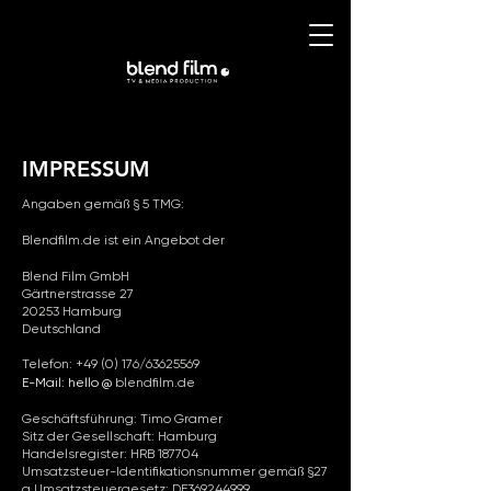
IMPRESSUM
Angaben gemäß § 5 TMG:
Blendfilm.de ist ein Angebot der
Blend Film GmbH
Gärtnerstrasse 27
20253 Hamburg
Deutschland
Telefon: +49 (0) 176/63625569
E-Mail: hello @
blendfilm.de
Geschäftsführung: Timo Gramer
Sitz der Gesellschaft: Hamburg
Handelsregister: HRB
187704
Umsatzsteuer-Identifikationsnummer gemäß §27
a Umsatzsteuergesetz:
DE369244999