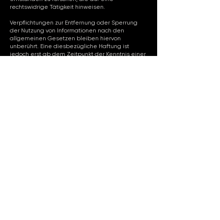
rechtswidrige Tätigkeit hinweisen.
Verpflichtungen zur Entfernung oder Sperrung
der Nutzung von Informationen nach den
allgemeinen Gesetzen bleiben hiervon
unberührt. Eine diesbezügliche Haftung ist
jedoch erst ab dem Zeitpunkt der Kenntnis einer
konkreten Rechtsverletzung möglich. Bei
Bekanntwerden von entsprechenden
Rechtsverletzungen werden wir diese Inhalte
umgehend entfernen.
Haftung für Links: Unser Angebot enthält Links zu
externen Webseiten Dritter, auf deren Inhalte wir
keinen Einfluss haben.
IMPRESSUM
DATENSCHUTZ
AGBs
CONTACT