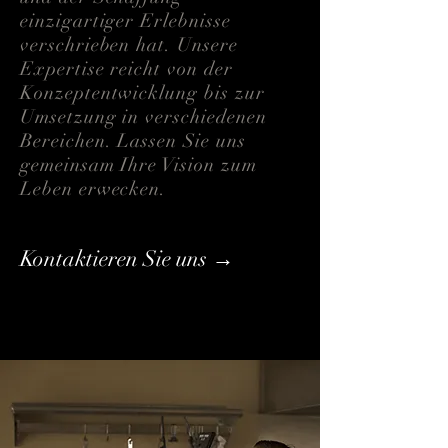
einzigartiger Erlebnisse
verschrieben hat. Unsere
Expertise reicht von der
Konzeptentwicklung bis zur
Umsetzung in verschiedenen
Bereichen. Lassen Sie uns
gemeinsam Ihre Vision zum
Leben erwecken.
Kontaktieren Sie uns →